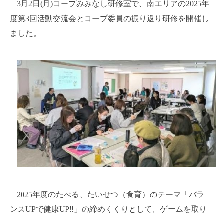
3
月
2
日
(
月
)
コープみみなし研修室で、南エリアの
2025
年
度第
3
回活動交流会とコープ委員の振り返り研修を開催し
ました。
2025
年度のたべる、たいせつ（食育）のテーマ「バラ
ンス
UP
で健康
UP
‼」の締めくくりとして、ゲームを取り